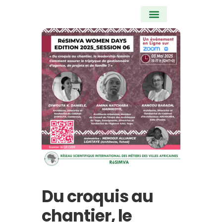
Aller
au
contenu
Nos activités
Du croquis au
chantier, le