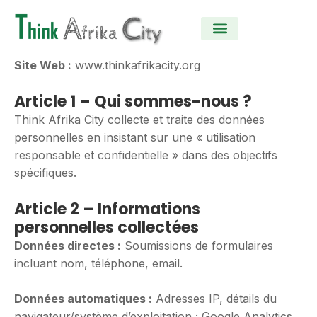
Aller
au
contenu
Nos activités
Site Web :
www.thinkafrikacity.org
Article 1 – Qui sommes-nous ?
Think Afrika City collecte et traite des données
personnelles en insistant sur une « utilisation
responsable et confidentielle » dans des objectifs
spécifiques.
Article 2 – Informations
personnelles collectées
Données directes :
Soumissions de formulaires
incluant nom, téléphone, email.
Données automatiques :
Adresses IP, détails du
navigateur/système d’exploitation ; Google Analytics